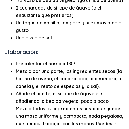
1/2 vaso de bebida vegetal (yo utilicé de avena)
2 cucharadas de sirope de ágave (o el
endulzante que prefieras)
Un toque de vainilla, jengibre y nuez moscada al
gusto
Una pizca de sal
Elaboración:
Precalentar el horno a 180º.
Mezcla por una parte, los ingredientes secos (la
harina de
avena
, el
coco
rallado, la
almendra
, la
canela y el resto de especias y la sal).
Añade el aceite, el sirope de ágave e ir
añadiendo la bebida vegetal poco a poco.
Mezcla todos los ingredientes hasta que quede
una masa uniforme y compacta, nada pegajosa,
que puedas trabajar con las manos. Puedes ir